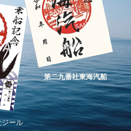
第二九番社東海汽船
社ジール