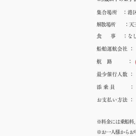
集合場所 ：港
解散場所
：
天
食 事 ：
な
​船舶運航会社 
航 路 
​最少催行人数 ：
添 乗 員 ：
お支払い方法 
※料金には乗船料
​※お一人様から