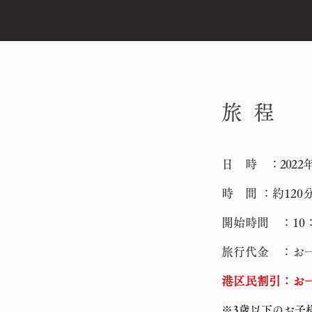
​旅 程
日 時
：2022
時 間 ：約120
開始時間 ：10
旅行代金 ：お
港区民割引：お一
※3歳以下のお子