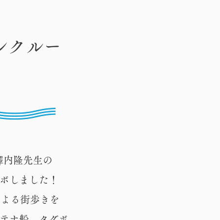
ンクルー
澤内隆先生の
ボしました！
による街歩きを
テナ船、タグボ