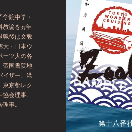
子学院中学・
教諭を37年
退職後は文教
徳大・日本ウ
ポーツ大の各
、帝国書院地
バイザー、港
、東京都レク
ン協会理事、
会理事。
第十八番