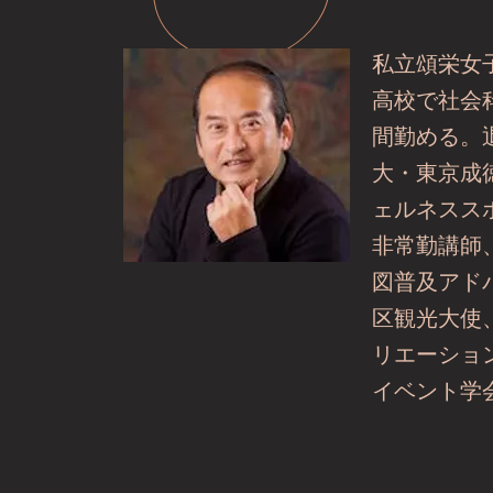
私立頌栄女
高校で社会科
間勤める。
大・東京成
ェルネスス
非常勤講師
図普及アド
区観光大使
リエーショ
イベント学