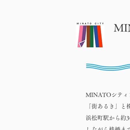
M
MINATOシ
「街あるき」と
浜松町駅から約
しながら桟橋ま