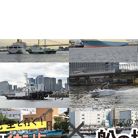
​東京街歩き
​×