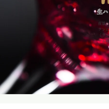
生ハ
夜景
ラン
「ラ
やお