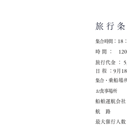
​旅 行 条
：18：
集合時間
時 間 ： 12
旅行代金 ： 5
日 程 ：9月
乗船場
集合・
お食事場所
​船舶運航会
航 路
​最大催行人数