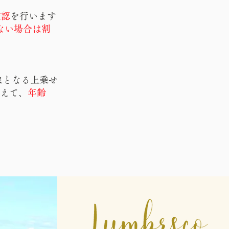
確認
を行います
ない場合は割
象となる上乗せ
加えて、
年齢
。