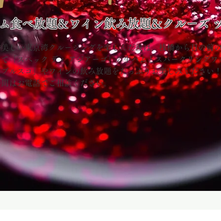
ム食べ放題＆ワイン飲み放題​＆クルーズ 
が美しい東京湾クルージングを楽しんだ後は、
桟橋から目の前
​にて「スペック ディ アジアーゴ」の生ハムとスパークリングワ
ンブルスコ」やワインの飲み放題をたっぷりお楽しみくださ
時間はお電話でご相談ください。