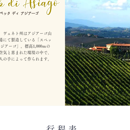
ア、ヴェネト州はアジアーゴ山
場にて製造している「スペッ
ジアーゴ」。標高1,000ｍの
空気と恵まれた環境の中で、
人の手によって作られます。
行 程 表