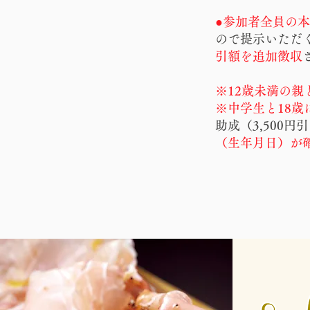
●参加者全員の
ので提示いただ
引額を追加徴収
※12歳未満の親
※中学生と18歳
助成（3,500
（生年月日）が