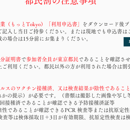
​都民割の注意事項
業（もっとTokyo）「利用申込書」
をダウンロード後プ
ご記入し
当日ご持参ください。または現地でも申込書は
載の場合は15分前にお集まりください。
身分証明書
で
参加者全員が東京都民
であることを確認さ
上ご利用ください。都民以外の方が利用された場合は割
イルスのワクチン接種済、又は検査結果が陰性であるこ
ずれかの提示）が必要です。（書類は撮影した画像や写し
3回接種済であることが確認できる予防接種済証等
陰性であることが確認できるPCR 検査等または抗原定
R検査等は検体採取日＋3日が有効期限、抗原定性検査は検