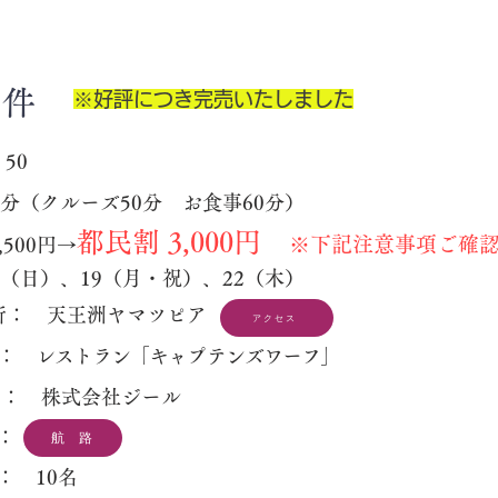
 件
​※好評につき完売いたしました
50
0分
（クルーズ50分 お食事60分）
都民割 3,000円
※下記注意事項ご確
,500円→
18（日）、19（月・祝）、22（木）
所： 天王洲ヤマツピア
アクセス
： レストラン「キャプテンズワーフ」
社 ： 株式会社ジール
 ：
航 路
： 10名