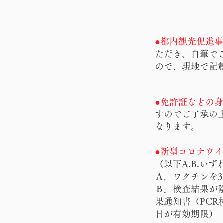
●
都内観光促進事
ただき、
自筆で
ので、現地で記
●免許証などの
すのでご了承の
なります。
●新型コロナウ
（以下A.B.い
Ａ．ワクチンを
Ｂ．検査結果が
果通知書（PC
日が有効期限）