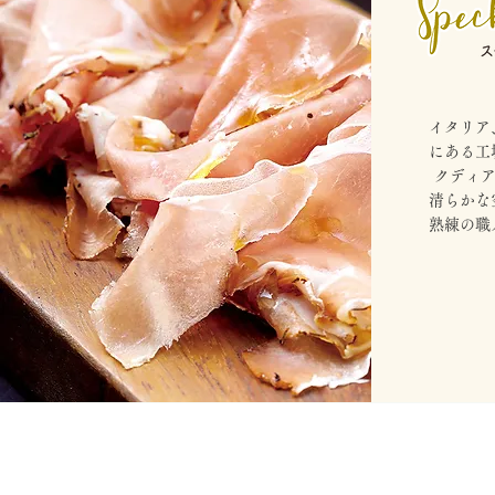
​イタリ
にある工
クディア
清らかな
熟練の職