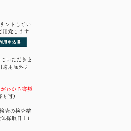
リントしてい
ご用意します
利用申込書
せていただきま
引適用除外と
とがわかる書類
等も可）
性検査の検査結
体採取日＋1