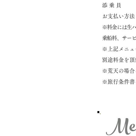
添 乗 員 
お支払い方法
※料金には生
乗船料、サー
※上記メニュ
別途料金を頂
※荒天の場合
​※旅行条件
Me