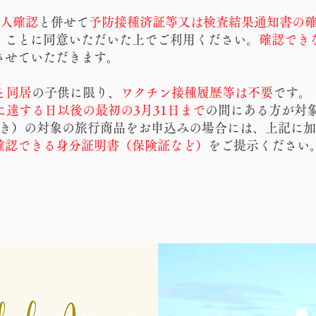
本人確認
と併せて
予防接種済証等又は検査結果通知書の
くことに同意いただいた上でご利用ください。
確認でき
させていただきます。
と同居
の子供に限り、
ワクチン接種履歴等は不要
です。
に達する日以後の最初の3月31日まで
の間にある方が対
円引き）の対象の旅行商品をお申込みの場合には、上記に
確認できる身分証明書（保険証など）
をご提示ください