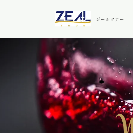
ジールツアー
W